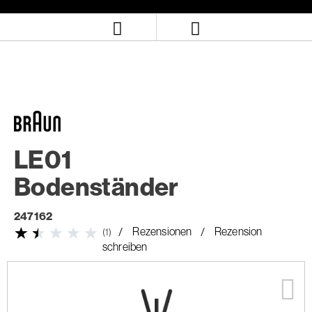
Zum
Zum
Inhalt
Navigationsmenü
springen
springen
LE01
Bodenständer
247162
Rezensionen
Rezension
(1)
schreiben