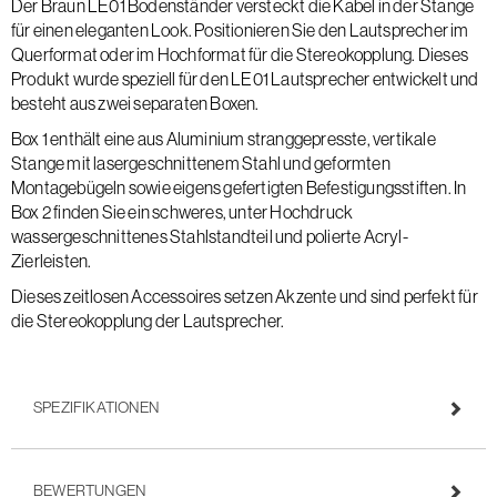
Der Braun LE01 Bodenständer versteckt die Kabel in der Stange
für einen eleganten Look. Positionieren Sie den Lautsprecher im
Querformat oder im Hochformat für die Stereokopplung. Dieses
Produkt wurde speziell für den LE01 Lautsprecher entwickelt und
besteht aus zwei separaten Boxen.
Box 1 enthält eine aus Aluminium stranggepresste, vertikale
Stange mit lasergeschnittenem Stahl und geformten
Montagebügeln sowie eigens gefertigten Befestigungsstiften. In
Box 2 finden Sie ein schweres, unter Hochdruck
wassergeschnittenes Stahlstandteil und polierte Acryl-
Zierleisten.
Dieses zeitlosen Accessoires setzen Akzente und sind perfekt für
die Stereokopplung der Lautsprecher.
SPEZIFIKATIONEN
BEWERTUNGEN