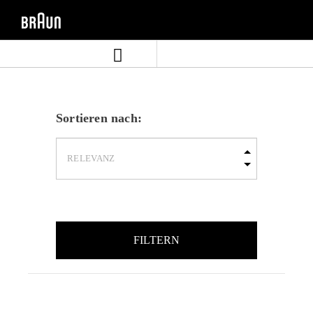
Zum
Zum
Inhalt
Navigationsmenü
springen
springen
Sortieren nach:
FILTERN