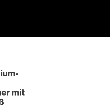
ium-
er mit
ß