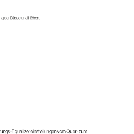
ng der Bässe und Höhen.
ierungs-Equalizereinstellungen vom Quer- zum