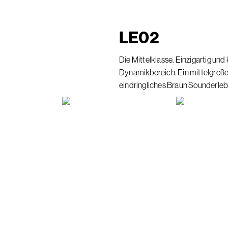
LE
02
Die Mittelklasse. Einzigartig und 
Dynamikbereich. Ein mittelgroße
eindringliches Braun Sounderlebn