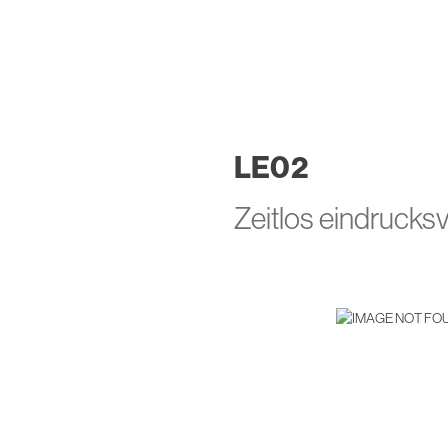
LE
02
Zeitlos eindrucks