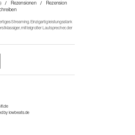
Rezensionen
Rezension
3)
chreiben
iges Streaming. Einzigartig leistungsstark
stklassiger, mittelgroßer Lautsprecher, der
erlebnis bietet.