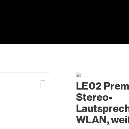
LE02 Prem
Stereo-
Lautsprech
WLAN, wei