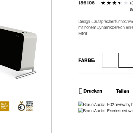
156106
(
s
Design-Lautsprecher für hochwert
mit hohem Dynamikbereich, ein er
ein beeindruckendes Braun-Klang
Mehr
FARBE:
Drucken
Teilen