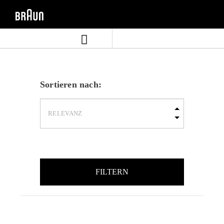
Zum
Zum
Inhalt
Navigationsmenü
springen
springen
Sortieren nach:
FILTERN