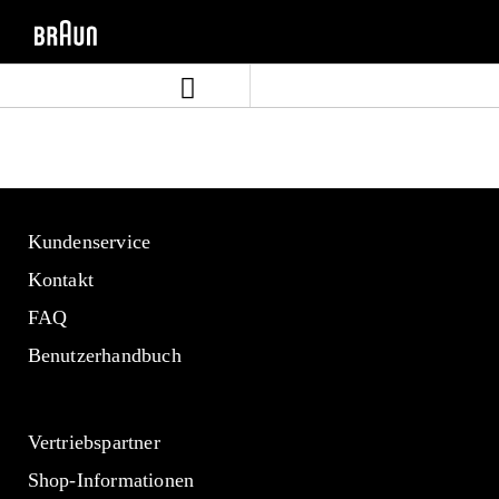
Zum
Zum
Inhalt
Navigationsmenü
springen
springen
Kundenservice
Kontakt
FAQ
Benutzerhandbuch
Vertriebspartner
Shop-Informationen