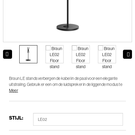
Braun LE stands verbergen de kabel in de paal voor een elegante
uitstraling. Gebruik er een om de luidspreker in de liggende modus te
plaatsen of verander de oriëntatie naar de staande modus voor
Meer
stereoparagraaf.
STIJL: