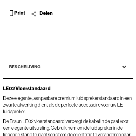
Print
Delen
BESCHRIJVING
LE02 Vloerstandaard
Deze elegante, aanpasbare premium luidsprekerstandaard in een
zwarte afwerking dient als de perfecte accessoire voor uw LE-
luidspreker.
De Braun LE02 vloerstandaard verbergt de kabel in de paal voor
een elegante uitstraling. Gebruik hem om de luidspreker in de
liggende stand te plaatsen of om de oriëntatie te veranderen naar