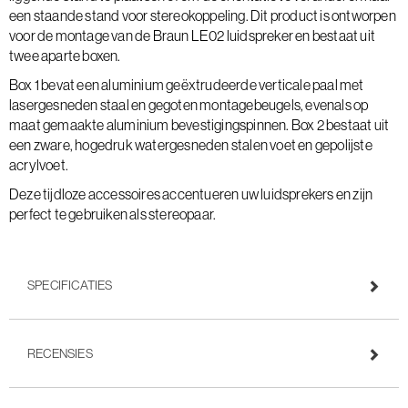
een staande stand voor stereokoppeling. Dit product is ontworpen
voor de montage van de Braun LE02 luidspreker en bestaat uit
twee aparte boxen.
Box 1 bevat een aluminium geëxtrudeerde verticale paal met
lasergesneden staal en gegoten montagebeugels, evenals op
maat gemaakte aluminium bevestigingspinnen. Box 2 bestaat uit
een zware, hogedruk watergesneden stalen voet en gepolijste
acrylvoet.
Deze tijdloze accessoires accentueren uw luidsprekers en zijn
perfect te gebruiken als stereopaar.
SPECIFICATIES
RECENSIES