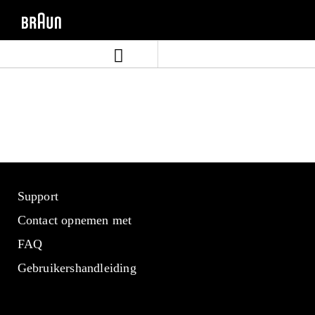
Skip
Skip
to
to
content
navigation
menu
Support
Contact opnemen met
FAQ
Gebruikershandleiding