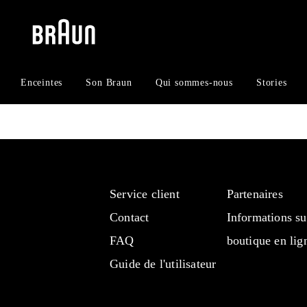
Aller
Aller
directement
au
au
menu
contenu
de
navigation
Enceintes
Son Braun
Qui sommes-nous
Stories
Service client
Partenaires
Contact
Informations su
FAQ
boutique en lig
Guide de l'utilisateur