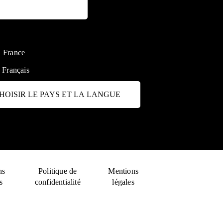
France
:
Français
HOISIR LE PAYS ET LA LANGUE
ns
Politique de
Mentions
s
confidentialité
légales