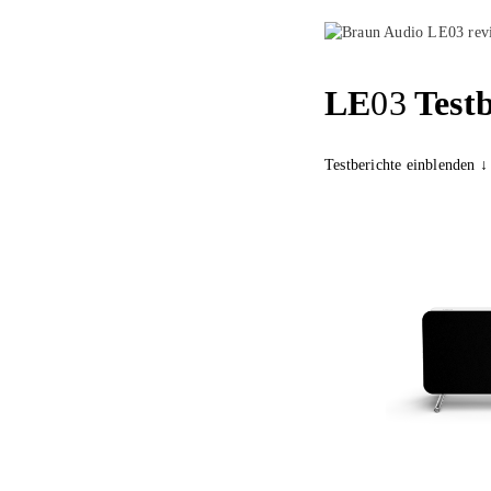
LE
03
Testb
Testberichte einblenden ↓