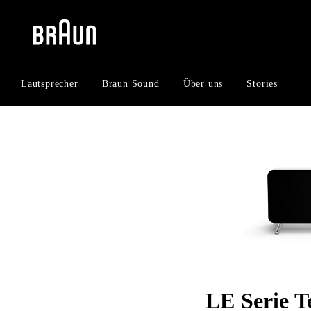
Zum
Zum
Inhalt
Navigationsmenü
springen
springen
Lautsprecher
Braun Sound
Über uns
Stories
LE Serie T