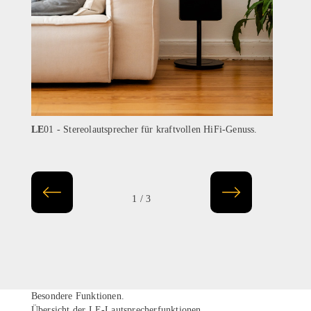
LE
01 - Stereolautsprecher für kraftvollen HiFi-Genuss.
LE
02
1 / 3
Besondere Funktionen.
Übersicht der LE-Lautsprecherfunktionen