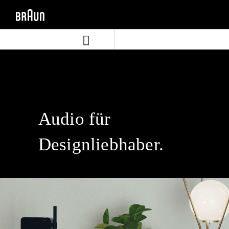
Zum
Zum
Inhalt
Navigationsmenü
springen
springen
Audio für
Designliebhaber.